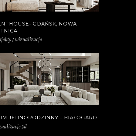
ENTHOUSE- GDAŃSK, NOWA
ETNICA
ojekty / wizualizacje
OM JEDNORODZINNY – BIAŁOGARD
zualizacje 3d