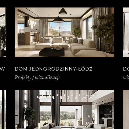
EW
DOM JEDNORODZINNY-ŁÓDŹ
D
Projekty / wizualizacje
wi